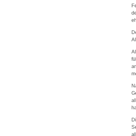
Fe
de
e
De
Al
Al
f
a
me
N
Ge
a
ha
Di
S
al