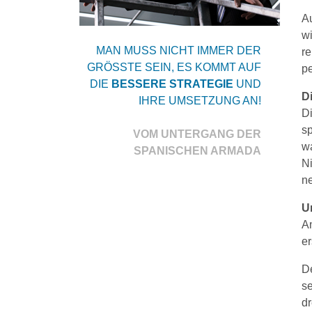
Au
w
MAN MUSS NICHT IMMER DER
re
GRÖSSTE SEIN, ES KOMMT AUF
pe
DIE
BESSERE STRATEGIE
UND
D
IHRE UMSETZUNG AN!
D
sp
VOM UNTERGANG DER
w
SPANISCHEN ARMADA
N
n
U
Am
er
De
s
d