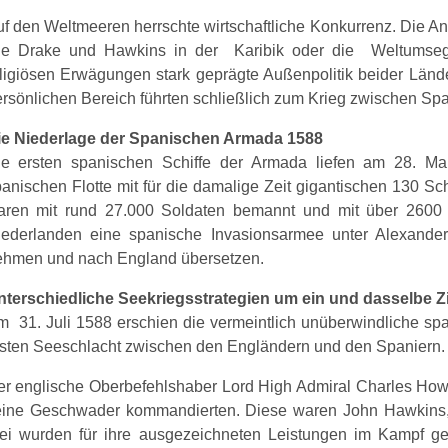
f den Weltmeeren herrschte wirtschaftliche Konkurrenz. Die An
ie Drake und Hawkins in der Karibik oder die Weltumsege
ligiösen Erwägungen stark geprägte Außenpolitik beider Länd
rsönlichen Bereich führten schließlich zum Krieg zwischen Sp
ie Niederlage der Spanischen Armada 1588
ie ersten spanischen Schiffe der Armada liefen am 28. M
anischen Flotte mit für die damalige Zeit gigantischen 130 Sch
aren mit rund 27.000 Soldaten bemannt und mit über 2600 
iederlanden eine spanische Invasionsarmee unter Alexand
ehmen und nach England übersetzen.
nterschiedliche Seekriegsstrategien um ein und dasselbe Zi
 31. Juli 1588 erschien die vermeintlich unüberwindliche s
sten Seeschlacht zwischen den Engländern und den Spaniern.
r englische Oberbefehlshaber Lord High Admiral Charles Howar
eine Geschwader kommandierten. Diese waren John Hawkins, R
rei wurden für ihre ausgezeichneten Leistungen im Kampf g