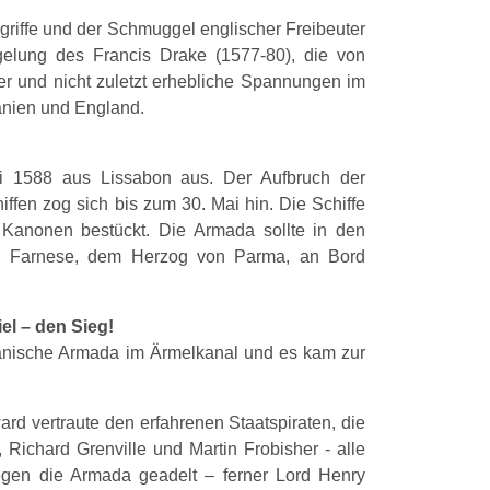
griffe und der Schmuggel englischer Freibeuter
lung des Francis Drake (1577-80), die von
er und nicht zuletzt erhebliche Spannungen im
anien und England.
ai 1588 aus Lissabon aus. Der Aufbruch der
iffen zog sich bis zum 30. Mai hin. Die Schiffe
Kanonen bestückt. Die Armada sollte in den
er Farnese, dem Herzog von Parma, an Bord
el – den Sieg!
panische Armada im Ärmelkanal und es kam zur
d vertraute den erfahrenen Staatspiraten, die
ichard Grenville und Martin Frobisher - alle
egen die Armada geadelt – ferner Lord Henry