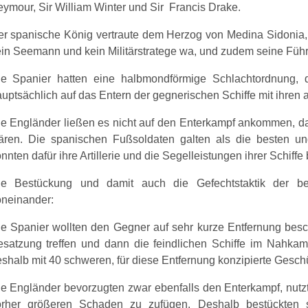
ymour, Sir William Winter und Sir Francis Drake.
r spanische König vertraute dem Herzog von Medina Sidonia, e
in Seemann und kein Militärstratege wa, und zudem seine Führu
ie Spanier hatten eine halbmondförmige Schlachtordnung, d
uptsächlich auf das Entern der gegnerischen Schiffe mit ihren a
e Engländer ließen es nicht auf den Enterkampf ankommen, da
ren. Die spanischen Fußsoldaten galten als die besten und 
nnten dafür ihre Artillerie und die Segelleistungen ihrer Schiffe
ie Bestückung und damit auch die Gefechtstaktik der bei
oneinander:
e Spanier wollten den Gegner auf sehr kurze Entfernung besc
esatzung treffen und dann die feindlichen Schiffe im Nahka
shalb mit 40 schweren, für diese Entfernung konzipierte Geschü
e Engländer bevorzugten zwar ebenfalls den Enterkampf, nutzt
orher größeren Schaden zu zufügen. Deshalb bestückten s