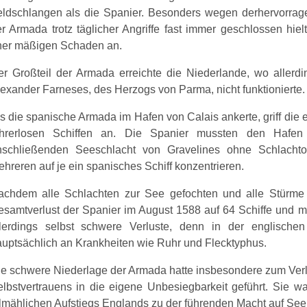
ldschlangen als die Spanier. Besonders wegen derhervorrage
r Armada trotz täglicher Angriffe fast immer geschlossen hielt
her mäßigen Schaden an.
r Großteil der Armada erreichte die Niederlande, wo allerd
exander Farneses, des Herzogs von Parma, nicht funktionierte.
s die spanische Armada im Hafen von Calais ankerte, griff die
ührerlosen Schiffen an. Die Spanier mussten den Hafen 
nschließenden Seeschlacht von Gravelines ohne Schlacht
hreren auf je ein spanisches Schiff konzentrieren.
achdem alle Schlachten zur See gefochten und alle Stürme 
samtverlust der Spanier im August 1588 auf 64 Schiffe und m
llerdings selbst schwere Verluste, denn in der englischen
uptsächlich an Krankheiten wie Ruhr und Flecktyphus.
e schwere Niederlage der Armada hatte insbesondere zum Verlu
elbstvertrauens in die eigene Unbesiegbarkeit geführt. Sie
lmählichen Aufstiegs Englands zu der führenden Macht auf See