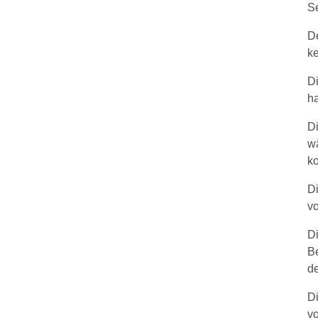
Se
De
ke
D
ha
Di
wä
ko
D
v
Di
B
de
Di
v